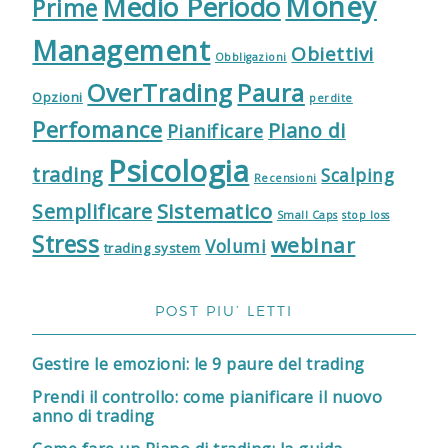
Money
Medio Periodo
Prime
Management
Obiettivi
Obbligazioni
OverTrading
Paura
Opzioni
perdite
Perfomance
Piano di
Pianificare
Psicologia
trading
Scalping
Recensioni
Sistematico
Semplificare
Small Caps
stop loss
Stress
webinar
Volumi
trading system
POST PIU’ LETTI
Gestire le emozioni: le 9 paure del trading
Prendi il controllo: come pianificare il nuovo
anno di trading