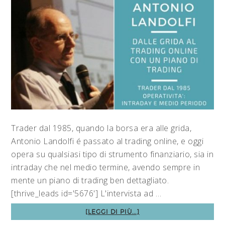
Trader dal 1985, quando la borsa era alle grida,
Antonio Landolfi é passato al trading online, e oggi
opera su qualsiasi tipo di strumento finanziario, sia in
intraday che nel medio termine, avendo sempre in
mente un piano di trading ben dettagliato.
[thrive_leads id='5676'] L'intervista ad …
[LEGGI DI PIÙ...]