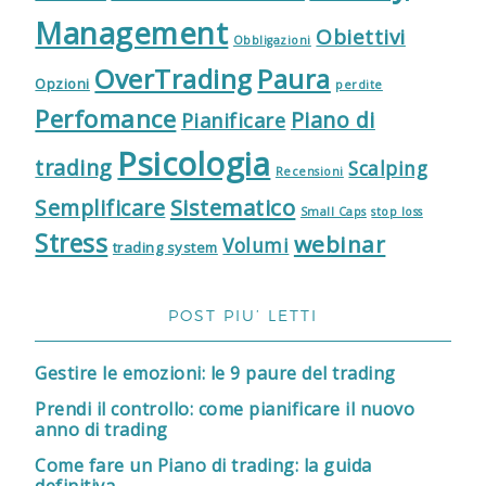
Management
Obiettivi
Obbligazioni
OverTrading
Paura
Opzioni
perdite
Perfomance
Piano di
Pianificare
Psicologia
trading
Scalping
Recensioni
Sistematico
Semplificare
Small Caps
stop loss
Stress
webinar
Volumi
trading system
POST PIU’ LETTI
Gestire le emozioni: le 9 paure del trading
Prendi il controllo: come pianificare il nuovo
anno di trading
Come fare un Piano di trading: la guida
definitiva