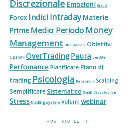
Discrezionale
Emozioni
Errori
Indici
Intraday
Materie
Forex
Money
Medio Periodo
Prime
Management
Obiettivi
Obbligazioni
OverTrading
Paura
Opzioni
perdite
Perfomance
Piano di
Pianificare
Psicologia
trading
Scalping
Recensioni
Sistematico
Semplificare
Small Caps
stop loss
Stress
webinar
Volumi
trading system
POST PIU’ LETTI