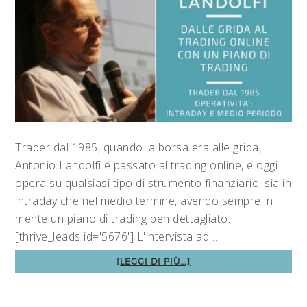
Trader dal 1985, quando la borsa era alle grida,
Antonio Landolfi é passato al trading online, e oggi
opera su qualsiasi tipo di strumento finanziario, sia in
intraday che nel medio termine, avendo sempre in
mente un piano di trading ben dettagliato.
[thrive_leads id='5676'] L'intervista ad …
[LEGGI DI PIÙ...]