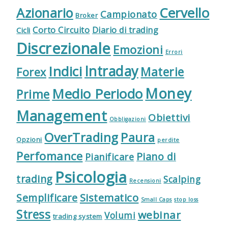
Cervello
Azionario
Campionato
Broker
Corto Circuito
Diario di trading
Cicli
Discrezionale
Emozioni
Errori
Indici
Intraday
Materie
Forex
Money
Medio Periodo
Prime
Management
Obiettivi
Obbligazioni
OverTrading
Paura
Opzioni
perdite
Perfomance
Piano di
Pianificare
Psicologia
trading
Scalping
Recensioni
Sistematico
Semplificare
Small Caps
stop loss
Stress
webinar
Volumi
trading system