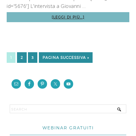
id='5676'] L'intervista a Giovanni …
[LEGGI DI PIÙ...]
1
2
3
PAGINA SUCCESSIVA »
WEBINAR GRATUITI