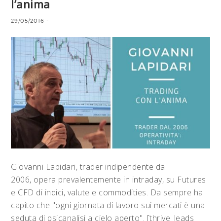
l’anima
29/05/2016
-
Giovanni Lapidari, trader indipendente dal
2006, opera prevalentemente in intraday, su Futures
e CFD di indici, valute e commodities. Da sempre ha
capito che "ogni giornata di lavoro sui mercati è una
seduta di psicanalisi a cielo aperto". [thrive_leads