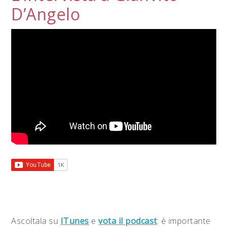
D’Angelo
Ascoltala su
ITunes
e
vota il podcast
: è importante