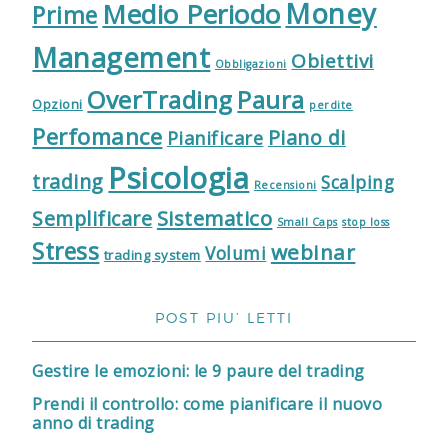
Money
Medio Periodo
Prime
Management
Obiettivi
Obbligazioni
OverTrading
Paura
Opzioni
perdite
Perfomance
Piano di
Pianificare
Psicologia
trading
Scalping
Recensioni
Sistematico
Semplificare
Small Caps
stop loss
Stress
webinar
Volumi
trading system
POST PIU’ LETTI
Gestire le emozioni: le 9 paure del trading
Prendi il controllo: come pianificare il nuovo
anno di trading