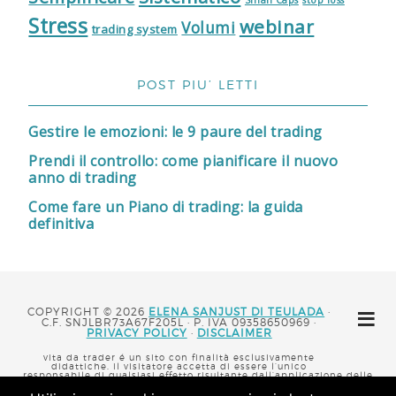
Stress
webinar
Volumi
trading system
POST PIU’ LETTI
Gestire le emozioni: le 9 paure del trading
Prendi il controllo: come pianificare il nuovo
anno di trading
Come fare un Piano di trading: la guida
definitiva
COPYRIGHT © 2026
ELENA SANJUST DI TEULADA
·
C.F. SNJLBR73A67F205L · P. IVA 09358650969 ·
PRIVACY POLICY
·
DISCLAIMER
vita da trader é un sito con finalità esclusivamente
didattiche. il visitatore accetta di essere l’unico
responsabile di qualsiasi effetto risultante dall’applicazione delle
tecniche descritte in questo sito. non sono psicologa,
psicoanalista né medico, né mi dichiaro tale, e allo stesso modo,