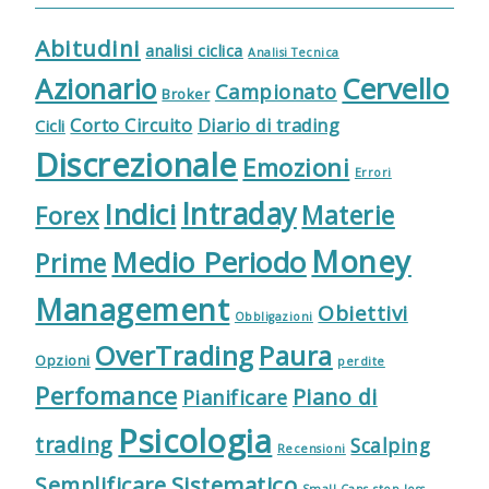
Abitudini
analisi ciclica
Analisi Tecnica
Cervello
Azionario
Campionato
Broker
Corto Circuito
Diario di trading
Cicli
Discrezionale
Emozioni
Errori
Indici
Intraday
Materie
Forex
Money
Medio Periodo
Prime
Management
Obiettivi
Obbligazioni
OverTrading
Paura
Opzioni
perdite
Perfomance
Piano di
Pianificare
Psicologia
trading
Scalping
Recensioni
Sistematico
Semplificare
Small Caps
stop loss