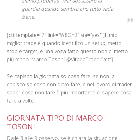
siamo preparati. Mai abbassare la
guardia quando sembra che tutto vada
bene.
[ctt template=”7″ link=”W8GY9″ via=”yes” ]Il mio
miglior trade è quando identifico un setup, metto
stop e target, e una volta fatto questo non ci metto
più mano. Marco Tosoni @VitadaTrader[/ctt]
Se capisco la giornata so cosa fare, se non la
capisco so cosa non devo fare, e nel lavoro di trader
saper cosa non fare è più importante di sapere cosa
fare a volte.
GIORNATA TIPO DI MARCO
TOSONI
Dalle 8 alle 9 osservo, se è chiara la situazione